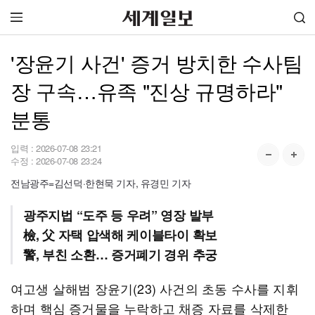
'장윤기 사건' 증거 방치한 수사팀
장 구속…유족 "진상 규명하라"
분통
입력 :
2026-07-08 23:21
수정 :
2026-07-08 23:24
전남광주=김선덕·한현묵 기자, 유경민 기자
광주지법 “도주 등 우려” 영장 발부
檢, 父 자택 압색해 케이블타이 확보
警, 부친 소환… 증거폐기 경위 추궁
여고생 살해범 장윤기(23) 사건의 초동 수사를 지휘
하며 핵심 증거물을 누락하고 채증 자료를 삭제한