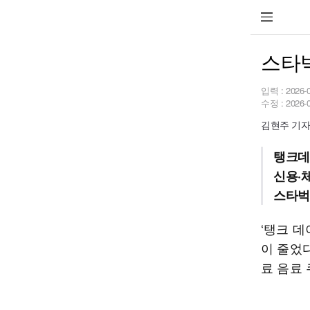
스타벅
입력 :
2026-
수정 :
2026-
김현주 기자 h
탱크데
신용·
스타벅
‘탱크 데
이 줄었
료 음료