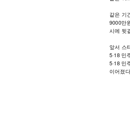
같은 기간
9000만
시에 뒷
앞서 스타
5·18 
5·18
이어졌다