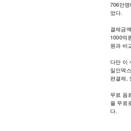
706만명
었다.
결제금액
1000억
원과 비교
다만 이
일인덱스
편결제,
무료 음료
을 무료
다.