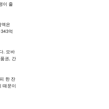
만명이 줄
금액은
1343억
다. 모바
품권, 간
피 한 잔
기 때문이