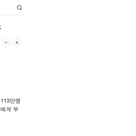
유
 113만명
원에게 무