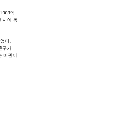
1003억
달 사이 동
빚었다.
 문구가
는 비판이