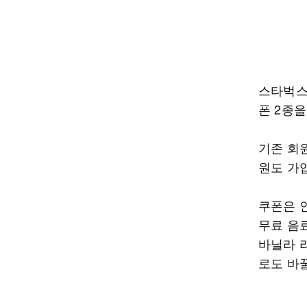
스타벅스
폰 2종을
기존 회
원도 가
쿠폰은 인
무료 음
바닐라 
로도 바꿀