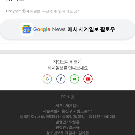
Copyright ⓒ 세계일보. 무단 전재 및 재배포 금지
G
o
o
g
l
e
News
에서 세계일보 팔로우
지면보다 빠르게!
세계일보를 만나보세요
PC 화면
제호 : 세계일보
서울특별시 용산구 서빙고로 17
등록번호 : 서울, 아03959 | 등록일(발행일) : 2015년 11월 2일
발행인 : 박정훈
편집인 : 조남규
청소년보호 책임자 : 김기환