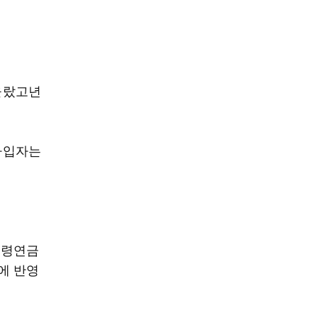
올랐고년
가입자는
노령연금
에 반영