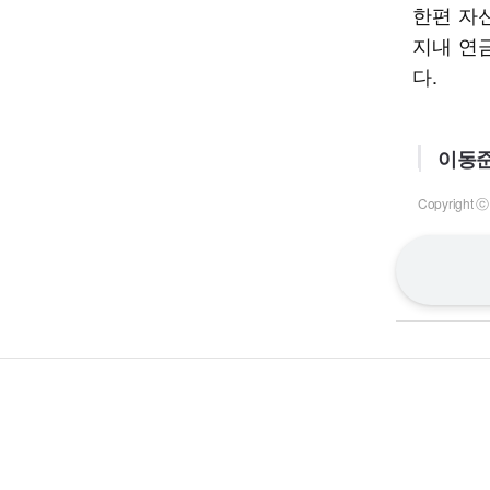
한편 자
지내 연
다.
이동준
Copyrigh