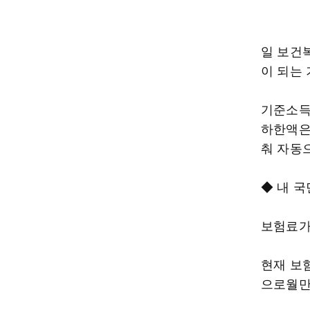
일 보건
이 되는
기준소득
하한액은
춰 자동
◆ 내 
보험료가
현재 보
으로월만