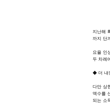
지난해 
까지 단
요율 인
두 차례
◆ 더 내
다만 상
액수를 
되는 소