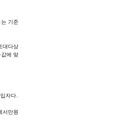
기는 기준
 토대다상
바값에 맞
가입자다.
원에서만원