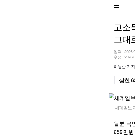
고소득
그대
입력 :
2026-
수정 :
2026-
이동준 기자 b
상한 6
세계일보 
월분 국
659만원