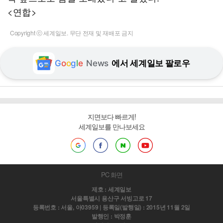
<연합>
Copyright ⓒ 세계일보. 무단 전재 및 재배포 금지
G
o
o
g
l
e
News
에서 세계일보 팔로우
지면보다 빠르게!
세계일보를 만나보세요
PC 화면
제호 : 세계일보
서울특별시 용산구 서빙고로 17
등록번호 : 서울, 아03959 | 등록일(발행일) : 2015년 11월 2일
발행인 : 박정훈