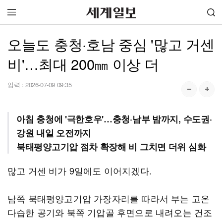
오늘도 충청·호남 중심 '많고 거센
비'…최대 200㎜ 이상 더
입력 :
2026-07-09 09:35
아침 충청에 '극한호우'…충청·남부 밤까지, 수도권·
강원 내일 오전까지
북태평양고기압 점차 확장해 비 그치면 더위 심화
많고 거센 비가 9일에도 이어지겠다.
남쪽 북태평양고기압 가장자리를 따라서 부는 고온
다습한 공기와 북쪽 기압골 후면으로 내려오는 건조