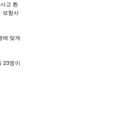
사고 환
며 보험사
병에 맞게
 23명이