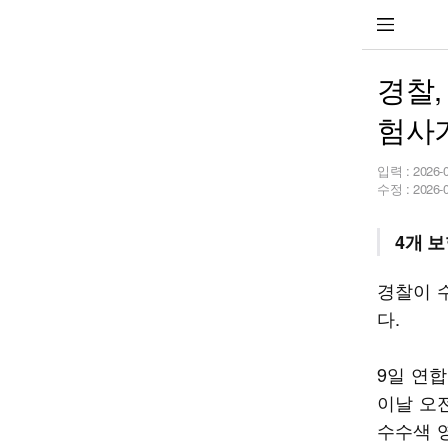
경찰
험사
입력 :
2026-
수정 :
2026-
4개 
경찰이 
다.
9일 연
이날 오
수수색 