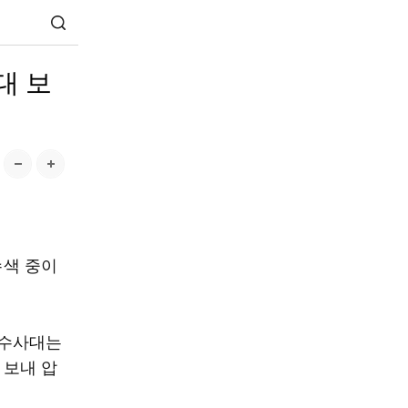
대 보
수색 중이
죄수사대는
 보내 압