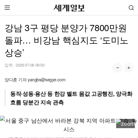
강남 3구 평당 분양가 7800만원
돌파… 비강남 핵심지도 ‘도미노
상승’
입력 :
2026-07-09 09:50
양다훈 기자 yangbs@segye.com
동작·성동·용산 등 한강 벨트 몸값 고공행진, 양극화
흐름 당분간 지속 관측