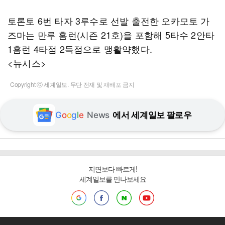
토론토 6번 타자 3루수로 선발 출전한 오카모토 가
즈마는 만루 홈런(시즌 21호)을 포함해 5타수 2안타
1홈런 4타점 2득점으로 맹활약했다.
<뉴시스>
Copyright ⓒ 세계일보. 무단 전재 및 재배포 금지
G
o
o
g
l
e
News
에서 세계일보 팔로우
지면보다 빠르게!
세계일보를 만나보세요