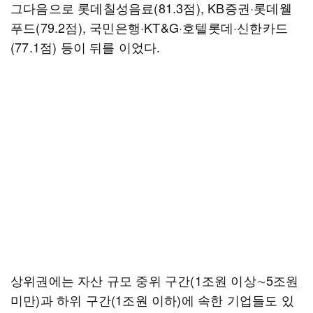
그다음으로 롯데칠성음료(81.3점), KB증권·롯데웰
푸드(79.2점), 국민은행·KT&G·호텔롯데·신한카드
(77.1점) 등이 뒤를 이었다.
상위권에는 자산 규모 중위 구간(1조원 이상∼5조원
미만)과 하위 구간(1조원 이하)에 속한 기업들도 있