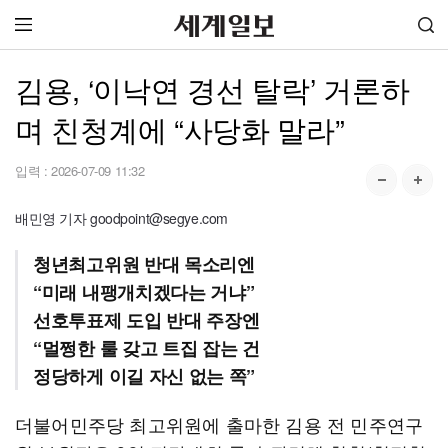
김용, ‘이낙연 경선 탈락’ 거론하
며 친청계에 “사당화 말라”
입력 :
2026-07-09 11:32
배민영 기자 goodpoint@segye.com
청년최고위원 반대 목소리엔
“미래 내팽개치겠다는 거냐”
선호투표제 도입 반대 주장엔
“멀쩡한 룰 갖고 트집 잡는 건
정당하게 이길 자신 없는 쪽”
더불어민주당 최고위원에 출마한 김용 전 민주연구