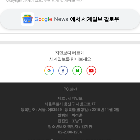
G
o
o
g
l
e
News
에서 세계일보 팔로우
지면보다 빠르게!
세계일보를 만나보세요
PC 화면
제호 : 세계일보
서울특별시 용산구 서빙고로 17
등록번호 : 서울, 아03959 | 등록일(발행일) : 2015년 11월 2일
발행인 : 박정훈
편집인 : 조남규
청소년보호 책임자 : 김기환
02-2000-1234