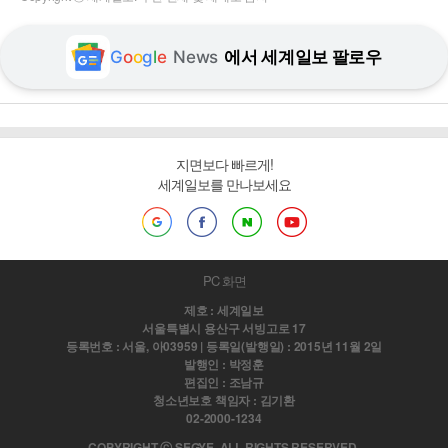
G
o
o
g
l
e
News
에서 세계일보 팔로우
지면보다 빠르게!
세계일보를 만나보세요
PC 화면
제호 : 세계일보
서울특별시 용산구 서빙고로 17
등록번호 : 서울, 아03959 | 등록일(발행일) : 2015년 11월 2일
발행인 : 박정훈
편집인 : 조남규
청소년보호 책임자 : 김기환
02-2000-1234
COPYRIGHT ⓒ SEGYE. ALL RIGHTS RESERVED.