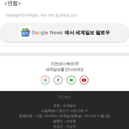
<연합>
Copyright ⓒ 세계일보. 무단 전재 및 재배포 금지
G
o
o
g
l
e
News
에서 세계일보 팔로우
지면보다 빠르게!
세계일보를 만나보세요
PC 화면
제호 : 세계일보
서울특별시 용산구 서빙고로 17
등록번호 : 서울, 아03959 | 등록일(발행일) : 2015년 11월 2일
발행인 : 박정훈
편집인 : 조남규