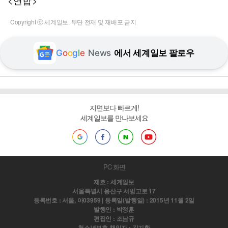
<연합>
Copyright ⓒ 세계일보. 무단 전재 및 재배포 금지
G
o
o
g
l
e
News
에서 세계일보 팔로우
지면보다 빠르게!
세계일보를 만나보세요
PC 화면
제호 : 세계일보
서울특별시 용산구 서빙고로 17
등록번호 : 서울, 아03959 | 등록일(발행일) : 2015년 11월 2일
발행인 : 박정훈
편집인 : 조남규
청소년보호 책임자 : 김기환