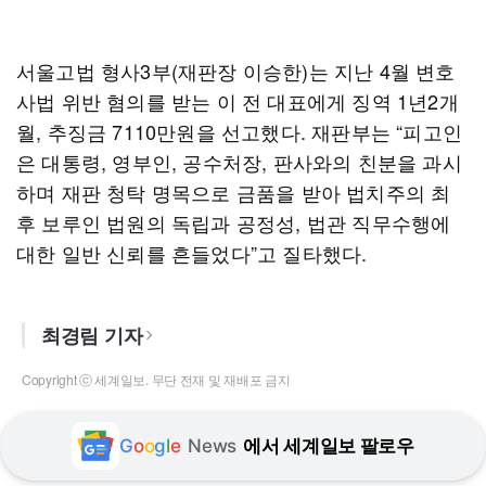
서울고법 형사3부(재판장 이승한)는 지난 4월 변호
사법 위반 혐의를 받는 이 전 대표에게 징역 1년2개
월, 추징금 7110만원을 선고했다. 재판부는 “피고인
은 대통령, 영부인, 공수처장, 판사와의 친분을 과시
하며 재판 청탁 명목으로 금품을 받아 법치주의 최
후 보루인 법원의 독립과 공정성, 법관 직무수행에
대한 일반 신뢰를 흔들었다”고 질타했다.
최경림 기자
Copyright ⓒ 세계일보. 무단 전재 및 재배포 금지
G
o
o
g
l
e
News
에서 세계일보 팔로우