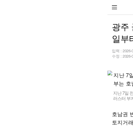
광주
일부
입력 :
2026-
수정 :
2026-
지난 7일 
러스터 부지
호남권 
토지거래