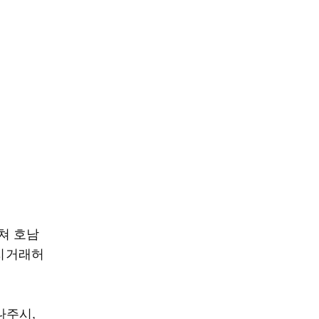
쳐 호남
토지거래허
나주시,