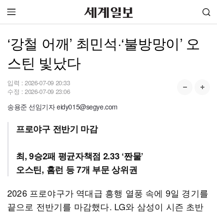
‘강철 어깨’ 최민석·‘불방망이’ 오
스틴 빛났다
입력 :
2026-07-09 20:33
수정 :
2026-07-09 23:06
송용준 선임기자 eidy015@segye.com
프로야구 전반기 마감
최, 9승2패 평균자책점 2.33 ‘짠물’
오스틴, 홈런 등 7개 부문 상위권
2026 프로야구가 역대급 흥행 열풍 속에 9일 경기를
끝으로 전반기를 마감했다. LG와 삼성이 시즌 초반