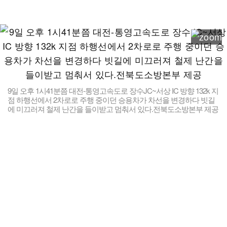
9일 오후 1시41분쯤 대전-통영고속도로 장수JC~서상 IC 방향 132k 지
점 하행선에서 2차로로 주행 중이던 승용차가 차선을 변경하다 빗길
에 미끄러져 철제 난간을 들이받고 멈춰서 있다.전북도소방본부 제공