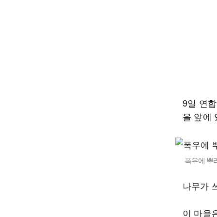
9일 연
을 앞에
폭우에 뿌리
나무가 
이 마을