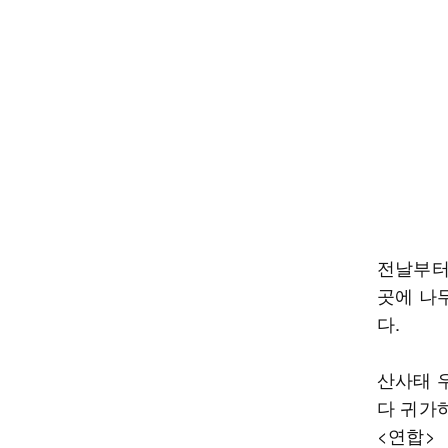
전날부터 
곳에 나
다.
산사태 
다 귀가
<연합>