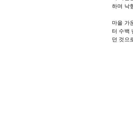
하며 낙
마을 가
터 수백
던 것으