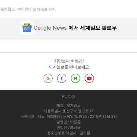
t ⓒ 세계일보. 무단 전재 및 재배포 금지
G
o
o
g
l
e
News
에서 세계일보 팔로우
지면보다 빠르게!
세계일보를 만나보세요
PC 화면
제호 : 세계일보
서울특별시 용산구 서빙고로 17
등록번호 : 서울, 아03959 | 등록일(발행일) : 2015년 11월 2일
발행인 : 박정훈
편집인 : 조남규
청소년보호 책임자 : 김기환