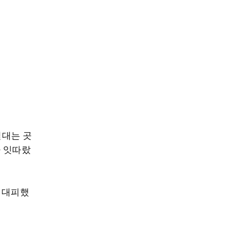
일대는 곳
가 잇따랐
 대피했