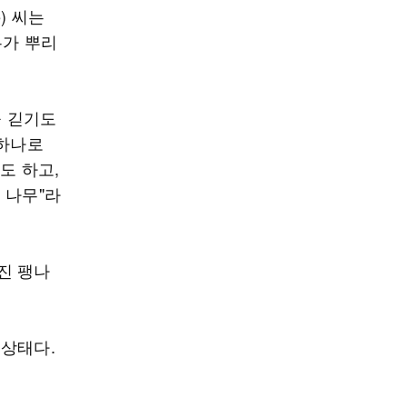
) 씨는
무가 뿌리
을 긷기도
 하나로
도 하고,
 나무"라
진 팽나
 상태다.