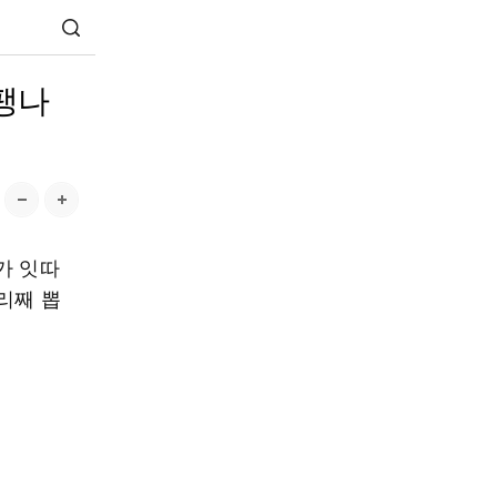
 팽나
가 잇따
리째 뽑