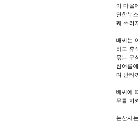
이 마을
연합뉴스
째 쓰러
배씨는 이
하고 휴
묶는 구심
한여름에
며 안타
배씨에 
무를 지
논산시는