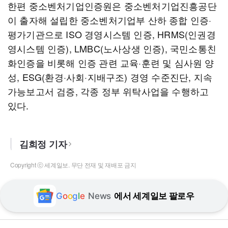
한편 중소벤처기업인증원은 중소벤처기업진흥공단
이 출자해 설립한 중소벤처기업부 산하 종합 인증·
평가기관으로 ISO 경영시스템 인증, HRMS(인권경
영시스템 인증), LMBC(노사상생 인증), 국민소통친
화인증을 비롯해 인증 관련 교육·훈련 및 심사원 양
성, ESG(환경·사회·지배구조) 경영 수준진단, 지속
가능보고서 검증, 각종 정부 위탁사업을 수행하고
있다.
김희정 기자
Copyright ⓒ 세계일보. 무단 전재 및 재배포 금지
G
o
o
g
l
e
News
에서 세계일보 팔로우