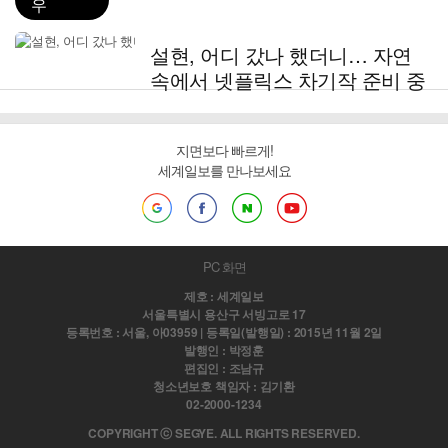
우
설현, 어디 갔나 했더니… 자연
속에서 넷플릭스 차기작 준비 중
지면보다 빠르게!
세계일보를 만나보세요
PC 화면
제호 : 세계일보
서울특별시 용산구 서빙고로 17
등록번호 : 서울, 아03959 | 등록일(발행일) : 2015년 11월 2일
발행인 : 박정훈
편집인 : 조남규
청소년보호 책임자 : 김기환
02-2000-1234
COPYRIGHT ⓒ SEGYE. ALL RIGHTS RESERVED.