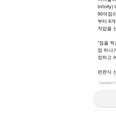
Infin
90여점
부터 6개
작업을 
“점을 
점 하나
정하고 
편완식 
Copyrigh