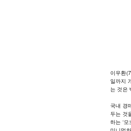
이우환(7
일까지 
는 것은
국내 경
두는 것을
하는 ‘모
미니멀하면