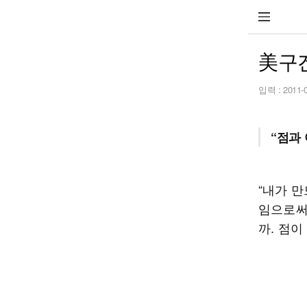
美구
입력 :
2011-
“점과
“내가 
임으로써
까. 점