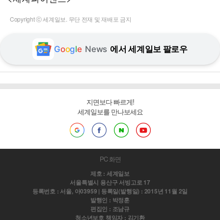
Copyright ⓒ 세계일보. 무단 전재 및 재배포 금지
G
o
o
g
l
e
News
에서 세계일보 팔로우
지면보다 빠르게!
세계일보를 만나보세요
PC 화면
제호 : 세계일보
서울특별시 용산구 서빙고로 17
등록번호 : 서울, 아03959 | 등록일(발행일) : 2015년 11월 2일
발행인 : 박정훈
편집인 : 조남규
청소년보호 책임자 : 김기환