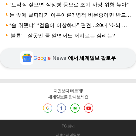
”토막잠 잦으면 심장병 등으로 조기 사망 위험 높아“
눈 앞에 날파리가 아른아른? 병적 비문증이면 반드시 치료해야
“술 취했냐” “걸음이 이상하다” 편견…20대 ‘소뇌 위축증’ 환
‘불륜’…잘못인 줄 알면서도 저지르는 심리는?
G
o
o
g
l
e
News
에서 세계일보 팔로우
지면보다 빠르게!
세계일보를 만나보세요
PC 화면
제호 : 세계일보