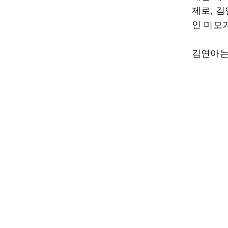
제로, 
인 미모
김연아는