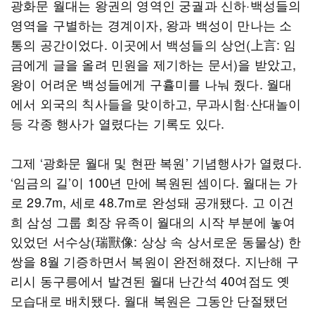
광화문 월대는 왕권의 영역인 궁궐과 신하·백성들의
영역을 구별하는 경계이자, 왕과 백성이 만나는 소
통의 공간이었다. 이곳에서 백성들의 상언(上言: 임
금에게 글을 올려 민원을 제기하는 문서)을 받았고,
왕이 어려운 백성들에게 구휼미를 나눠 줬다. 월대
에서 외국의 칙사들을 맞이하고, 무과시험·산대놀이
등 각종 행사가 열렸다는 기록도 있다.
그제 ‘광화문 월대 및 현판 복원’ 기념행사가 열렸다.
‘임금의 길’이 100년 만에 복원된 셈이다. 월대는 가
로 29.7m, 세로 48.7m로 완성돼 공개됐다. 고 이건
희 삼성 그룹 회장 유족이 월대의 시작 부분에 놓여
있었던 서수상(瑞獸像: 상상 속 상서로운 동물상) 한
쌍을 8월 기증하면서 복원이 완전해졌다. 지난해 구
리시 동구릉에서 발견된 월대 난간석 40여점도 옛
모습대로 배치됐다. 월대 복원은 그동안 단절됐던