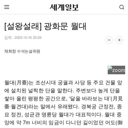
[설왕설래] 광화문 월대
입력 :
2023-10-16 23:26
채희창 수석논설위원
월대(月臺)는 조선시대 궁궐과 사당 등 주요 건물 앞
에 설치된 널찍한 단을 말한다. 주변보다 높게 단을
쌓아 올린 평평한 공간으로, ‘달을 바라보는 대’(月見
臺·월견대)라는 말에서 유래됐다. 경복궁 근정전, 종
묘 정전, 성균관 명륜당 월대가 대표적이다. 월대 중
앙에 약 7m 너비의 임금이 다니던 길이었던 어도(御