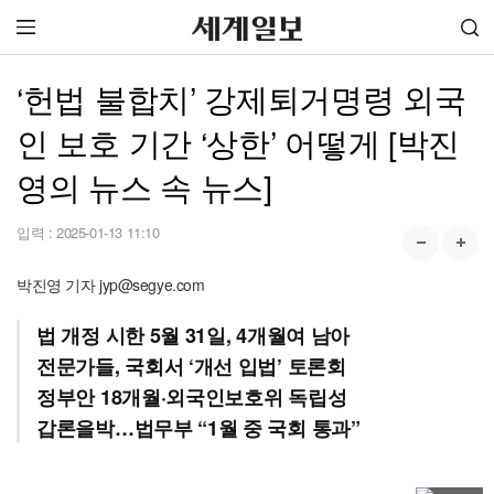
‘헌법 불합치’ 강제퇴거명령 외국
인 보호 기간 ‘상한’ 어떻게 [박진
영의 뉴스 속 뉴스]
입력 :
2025-01-13 11:10
박진영 기자 jyp@segye.com
법 개정 시한 5월 31일, 4개월여 남아
전문가들, 국회서 ‘개선 입법’ 토론회
정부안 18개월·외국인보호위 독립성
갑론을박…법무부 “1월 중 국회 통과”