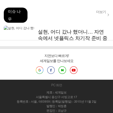
이슈 나
더보기
우
설현, 어디 갔나 했더니… 자연
속에서 넷플릭스 차기작 준비 중
지면보다 빠르게!
세계일보를 만나보세요
PC 화면
제호 : 세계일보
서울특별시 용산구 서빙고로 17
등록번호 : 서울, 아03959 | 등록일(발행일) : 2015년 11월 2일
발행인 : 박정훈
편집인 : 조남규