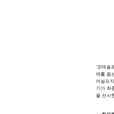
’모태솔
애를 돕
어설프지
기가 좌
을 선사