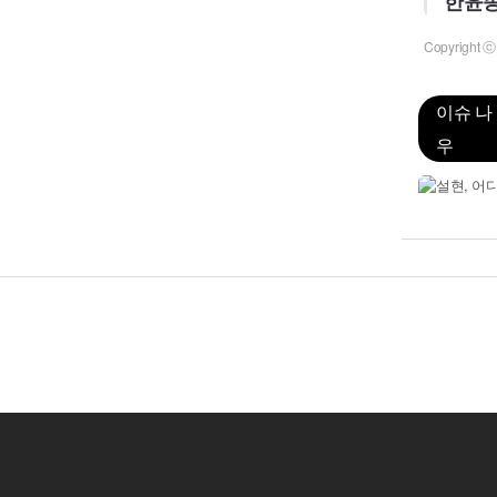
한윤종
Copyrigh
이슈 나
우