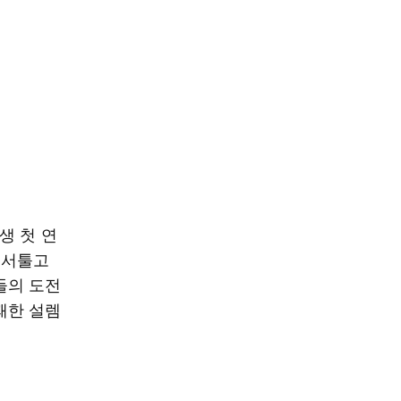
생 첫 연
 서툴고
들의 도전
쾌한 설렘