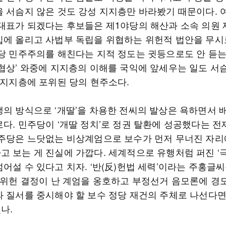
을 서슴지 않은 것도 강성 지지층만 바라봤기 때문이다. 
 대표가 되겠다는 후보들은 제1야당의 해산과 소속 의원 
입에 올리고 사법부 독립을 위협하는 위헌적 법안을 무시
정당 민주주의를 해친다는 지적 정도는 귓등으로도 안 듣는다
 협상’ 와중에 지지층의 이해를 국익에 앞세우는 일도 서
성 지지층에 포위된 당의 현주소다.
생의 방식으로 ‘개딸’을 차용한 전씨의 발상은 욕하면서 
로다. 민주당이 ‘개딸 정치’로 정권 탈환에 성공했다는 전
민주당은 느닷없는 비상계엄으로 보수가 먼저 무너진 자리
고 보는 게 진실에 가깝다. 세계적으로 유행처럼 퍼진 ‘
어설 수 있다고 치자. ‘반(反)헌법 세력’이라는 주홍글
. 위헌 결정이 난 계엄을 옹호하고 부정선거 음모론에 경
와 질서를 중시해야 할 보수 정당 재건의 주체로 나선다
나.