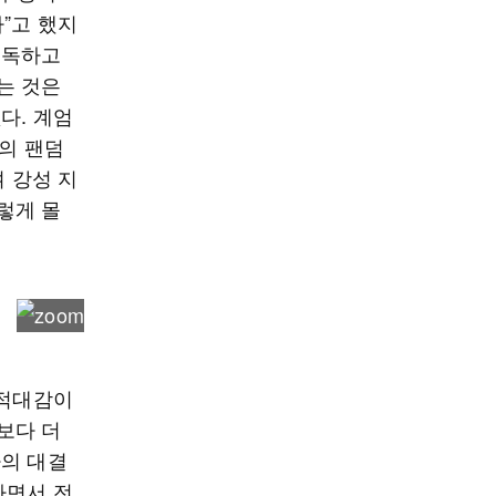
”고 했지
구독하고
는 것은
다. 계엄
보의 팬덤
며 강성 지
렇게 몰
 적대감이
보다 더
파의 대결
하면서 전