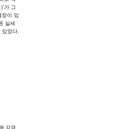
’가 그
열정이 있
권 실세
 있었다.
해 강경