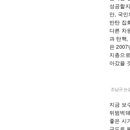
성공할지
만, 국
반탄 집
다른 차
과 탄핵,
은 200
지층으로
아갔을 
조남규 논
지금 보
뒤범벅돼
좋은 시
구도로 