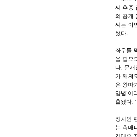
씨 추종
의 공개
씨는 이
썼다.
좌우를 
을 필요
다. 문재
가 깨져도
은 왕따
양념’이
출됐다. 
정치인 
는 촉매
김대중 