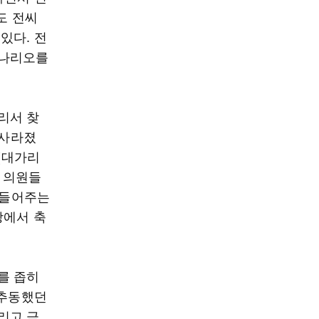
도 전씨
있다. 전
시나리오를
리서 찾
 사라졌
문(대가리
낸 의원들
만들어주는
당에서 축
를 좁히
 추동했던
리고 극