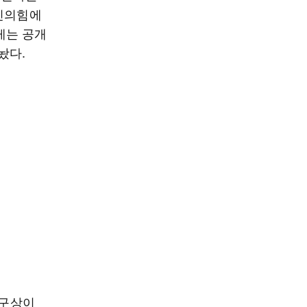
국민의힘에
게는 공개
놨다.
 구상이