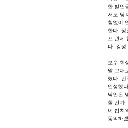
한 발언
서도 당
침없이 
한다. 
프 관세
다. 강
보수 회
말 그대
렸다. 
입성했다
낙인은 넘
할 건가
이 법치
동의하겠