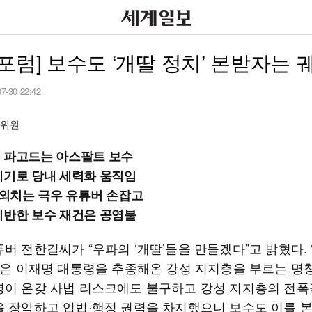
포럼] 보수도 ‘개딸 정치’ 본받자는 
07-30 22:42
설위원
 파고드는 아스팔트 보수
계기로 당내 세력화 움직임
’ 외치는 극우 유튜버 손잡고
기반한 보수 재건은 공염불
버 전한길씨가 “우파의 ‘개딸’들을 만들겠다”고 밝혔다. 
)’은 이재명 대통령을 추종해온 강성 지지층을 부르는 명
령이 온갖 사법 리스크에도 불구하고 강성 지지층의 전폭
을 장악하고 입법·행정 권력을 차지했으니 보수도 이를 