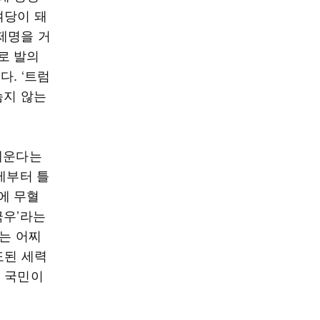
여당이 돼
제명을 거
로 발의
. ‘트럼
슴지 않는
배운다는
제부터 틀
에 무혈
극우’라는
씨는 어찌
도된 세력
면 국민이