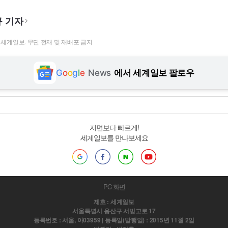
 기자
t ⓒ 세계일보. 무단 전재 및 재배포 금지
G
o
o
g
l
e
News
에서 세계일보 팔로우
지면보다 빠르게!
세계일보를 만나보세요
PC 화면
제호 : 세계일보
서울특별시 용산구 서빙고로 17
등록번호 : 서울, 아03959 | 등록일(발행일) : 2015년 11월 2일