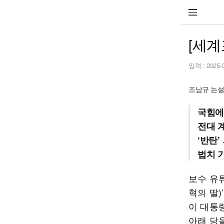
[세계
입력 :
2025-
조남규 논
국힘에
전대 
‘반탄
법치 
보수 유튜
혁의 딸
이 대통
아래 당