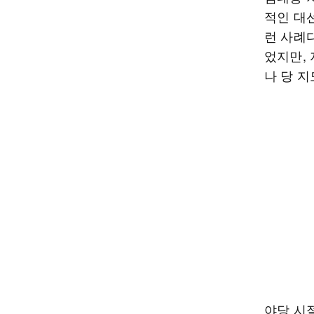
적인 대
런 사례
었지만,
나 당 지
야당 시