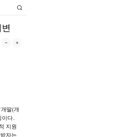
궤변
‘개딸(개
칭이다.
적 지원
본받자는