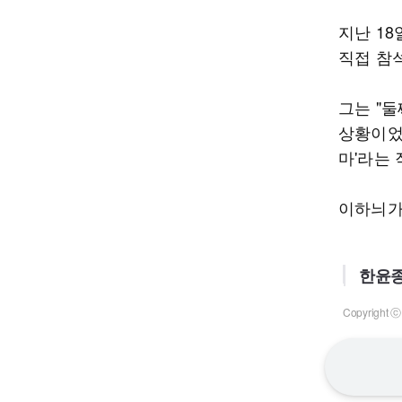
지난 1
직접 참
그는 "
상황이었다
마'라는
이하늬가 
한윤종
Copyrigh