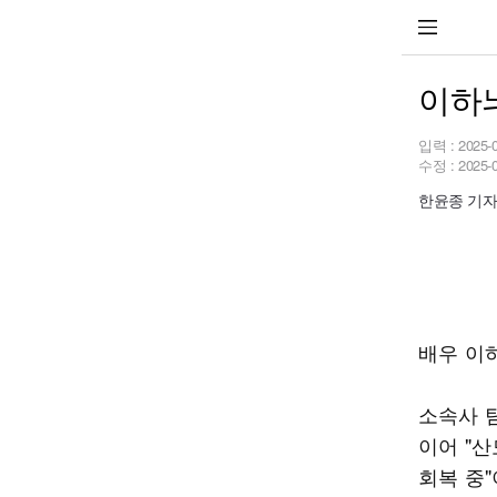
이하늬
입력 :
2025-
수정 :
2025-
한윤종 기자 h
배우 이하
소속사 팀
이어 "
회복 중"