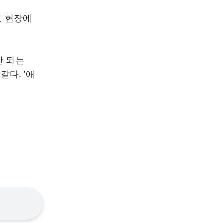
로 현장에
안 되는
같다. '애