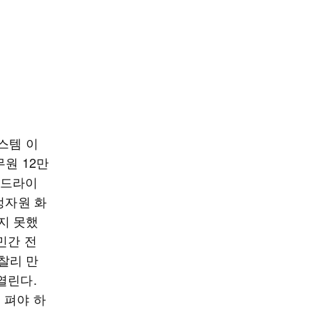
스템 이
원 12만
 드라이
정자원 화
지 못했
민간 전
찰리 만
열린다.
 펴야 하