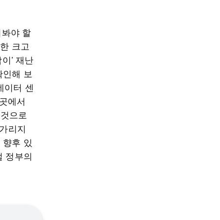
펴봐야 할
생한 크고
박이’ 재난
확인해 보
데이터 센
3곳에서
 것으로
 가리지
 향후 있
털 정부의