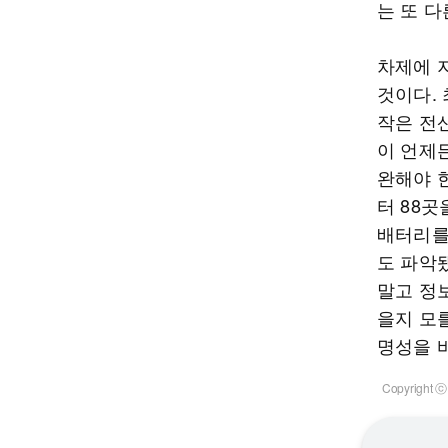
는 또 다
차제에 
것이다. 
작은 전산
이 언제
완해야 
터 88곳
배터리를
도 파악
말고 정
을지 모
명성을 
Copyrigh