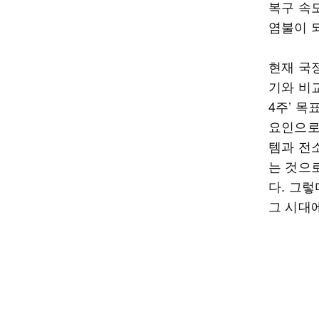
복구 속
염불이 
현재 국정
기와 비
4주’ 목
요인으로
템과 전
는 것으
다. 그
그 시대