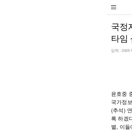
국정자
타임 
입력 :
2025-
윤호중 
국가정보
(추석)
록 하겠
별, 이