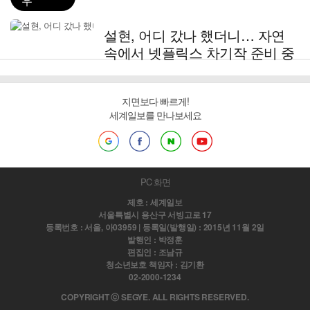
우
설현, 어디 갔나 했더니… 자연
속에서 넷플릭스 차기작 준비 중
지면보다 빠르게!
세계일보를 만나보세요
PC 화면
제호 : 세계일보
서울특별시 용산구 서빙고로 17
등록번호 : 서울, 아03959 | 등록일(발행일) : 2015년 11월 2일
발행인 : 박정훈
편집인 : 조남규
청소년보호 책임자 : 김기환
02-2000-1234
COPYRIGHT ⓒ SEGYE. ALL RIGHTS RESERVED.