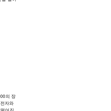
00의 장
성전자와
 떨어진