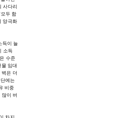
의 사다리
‘모두 함
의 양극화
소득이 늘
히 소득
낮은 수준
건물 임대
 벽은 더
 집단에는
유 비중
 많이 버
이 차지