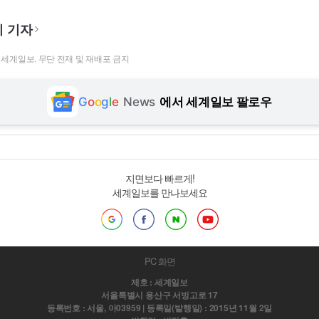
 기자
t ⓒ 세계일보. 무단 전재 및 재배포 금지
G
o
o
g
l
e
News
에서 세계일보 팔로우
지면보다 빠르게!
세계일보를 만나보세요
PC 화면
제호 : 세계일보
서울특별시 용산구 서빙고로 17
등록번호 : 서울, 아03959 | 등록일(발행일) : 2015년 11월 2일