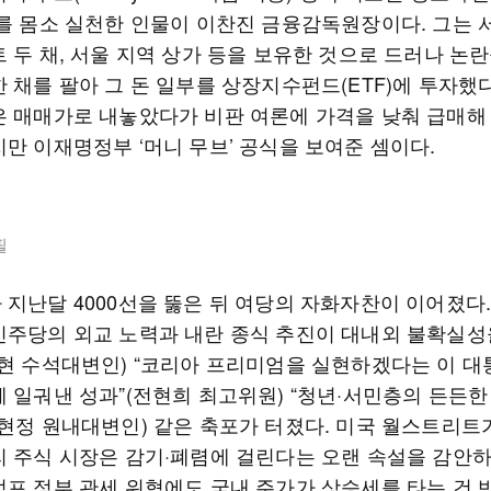
이를 몸소 실천한 인물이 이찬진 금융감독원장이다. 그는 
 두 채, 서울 지역 상가 등을 보유한 것으로 드러나 논
 채를 팔아 그 돈 일부를 상장지수펀드(ETF)에 투자했다
은 매매가로 내놓았다가 비판 여론에 가격을 낮춰 급매해
지만 이재명정부 ‘머니 무브’ 공식을 보여준 셈이다.
필
 지난달 4000선을 뚫은 뒤 여당의 자화자찬이 이어졌다.
민주당의 외교 노력과 내란 종식 추진이 대내외 불확실성
수현 수석대변인) “코리아 프리미엄을 실현하겠다는 이 대
께 일궈낸 성과”(전현희 최고위원) “청년·서민층의 든든한
김현정 원내대변인) 같은 축포가 터졌다. 미국 월스트리트
리 주식 시장은 감기·폐렴에 걸린다는 오랜 속설을 감안
럼프 정부 관세 위협에도 국내 주가가 상승세를 타는 건 