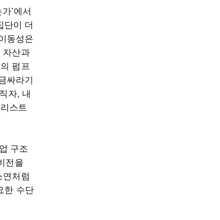
는가’에서
 집단이 더
 이동성은
미 자산과
부의 펌프
 금싸라기
직자, 내
퓰리스트
산업 구조
 비전을
하소연처럼
요한 수단