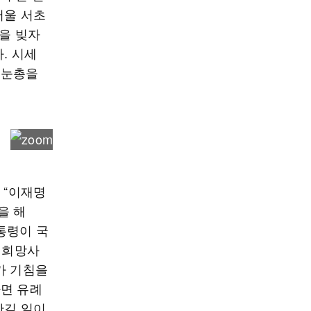
서울 서초
란을 빚자
. 시세
 눈총을
 “이재명
을 해
통령이 국
 희망사
가 기침을
하면 유례
반길 일이