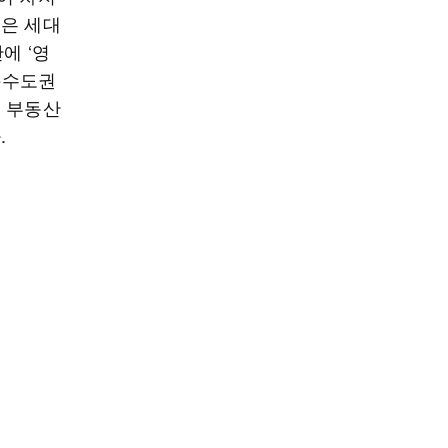
젊은 세대
에 ‘영
울·수도권
는 부동산
.