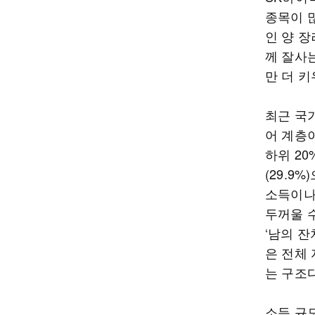
종목이 
인 양 장
께 잘사
만 더 키
최근 국가
어 계층이
하위 20
(29.9
소득이나
두꺼울 수
‘남의 잔
은 전체 
는 구조다
소득 규