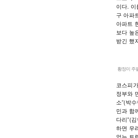
이다. 
구 아파트
아파트 한
보다 높
받긴 했
황정미 주
코스피가
정부와 
소”(박
민과 함
다리”(
하면 우
없는 트