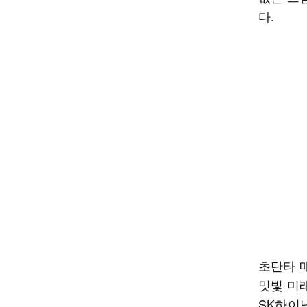
다.
초단타 
밋빛 미
SK하이