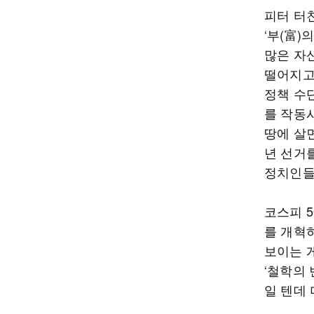
피터 터
‘부(富)
많은 자
떨어지고
정책 수
를 작동
땅에 살면
년 선거
정치인들이
코스피 5
를 개혁
보이는 
‘철학의
일 텐데