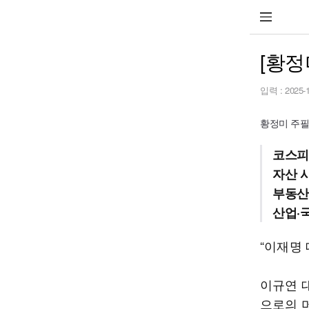
[황정
입력 :
2025-
황정미 주
코스피
자산 
부동산
산업·
“이재명
이규연 
으로의 머