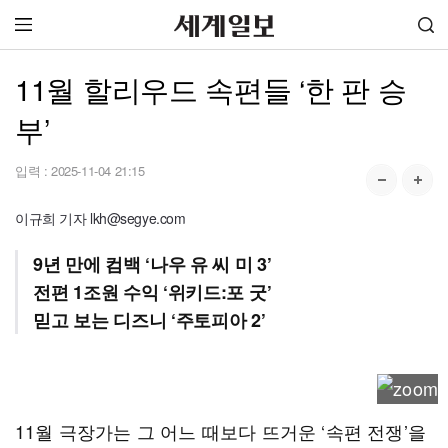
11월 할리우드 속편들 ‘한 판 승
부’
입력 :
2025-11-04 21:15
이규희 기자 lkh@segye.com
9년 만에 컴백 ‘나우 유 씨 미 3’
전편 1조원 수익 ‘위키드:포 굿’
믿고 보는 디즈니 ‘주토피아 2’
11월 극장가는 그 어느 때보다 뜨거운 ‘속편 전쟁’을