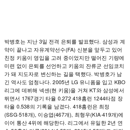
박병호는 지난 3일 전격 은퇴를 발표했다. 삼성과 계
약이 끝나고 자유계약선수(FA) 신분을 앞두고 있어
친정 키움이 영입을 고려 중이었지만 떨어진 기량에
미련 없이 은퇴를 선언하고 키움의 잔류군 선임코치
가 돼 지도자로 변신하는 길을 택했다. 박병호가 남
긴 역사도 엄청나다. 2005년 LG 유니폼을 입고 KBO
리그에 데뷔해 넥센(현 키움)을 거쳐 KT와 삼성에서
뛰면서 1767경기 타율 0.272 418홈런 1244타점 장
타율 0.538의 기록을 남겼다. 418홈런은 최정
(SSG·518개), 이승엽(467개), 최형우(KIA·419개)에
이어 통산 4위에 해당한다. 리그에서 유일한 2년 연