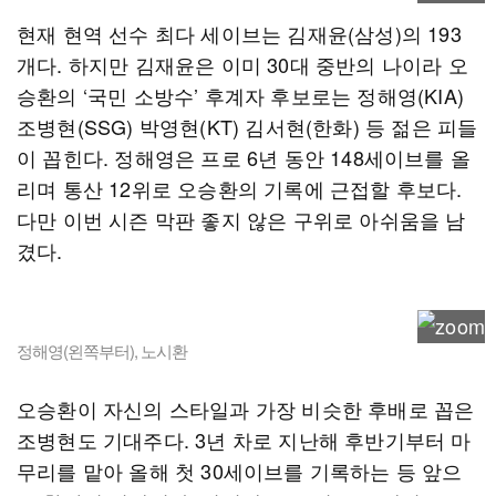
현재 현역 선수 최다 세이브는 김재윤(삼성)의 193
개다. 하지만 김재윤은 이미 30대 중반의 나이라 오
승환의 ‘국민 소방수’ 후계자 후보로는 정해영(KIA)
조병현(SSG) 박영현(KT) 김서현(한화) 등 젊은 피들
이 꼽힌다. 정해영은 프로 6년 동안 148세이브를 올
리며 통산 12위로 오승환의 기록에 근접할 후보다.
다만 이번 시즌 막판 좋지 않은 구위로 아쉬움을 남
겼다.
정해영(왼쪽부터), 노시환
오승환이 자신의 스타일과 가장 비슷한 후배로 꼽은
조병현도 기대주다. 3년 차로 지난해 후반기부터 마
무리를 맡아 올해 첫 30세이브를 기록하는 등 앞으