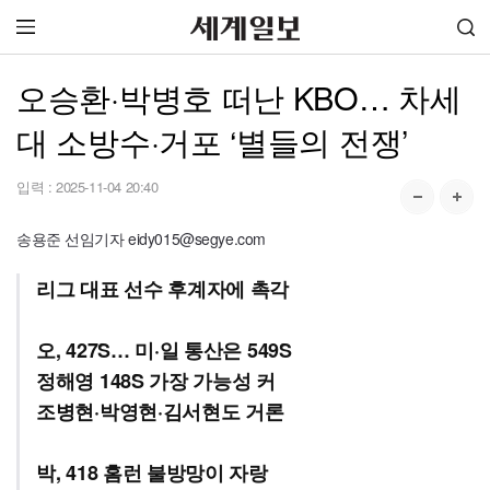
오승환·박병호 떠난 KBO… 차세
대 소방수·거포 ‘별들의 전쟁’
입력 :
2025-11-04 20:40
송용준 선임기자 eidy015@segye.com
리그 대표 선수 후계자에 촉각
오, 427S… 미·일 통산은 549S
정해영 148S 가장 가능성 커
조병현·박영현·김서현도 거론
박, 418 홈런 불방망이 자랑