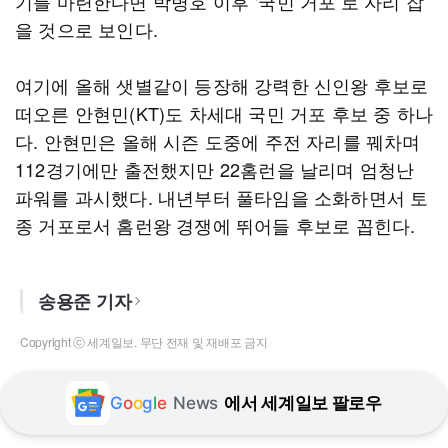
기를 마련한다면 박병호 이후 ‘국민 거포’로 자리 잡
을 것으로 보인다.
여기에 올해 샛별같이 등장해 강력한 신인왕 후보로
떠오른 안현민(KT)도 차세대 국민 거포 후보 중 하나
다. 안현민은 올해 시즌 도중에 주전 자리를 꿰차며
112경기에만 출전했지만 22홈런을 날리며 엄청난
파워를 과시했다. 내년부터 풀타임을 소화하면서 토
종 거포로서 홈런왕 경쟁에 뛰어들 후보로 꼽힌다.
송용준 기자
Copyright ⓒ 세계일보. 무단 전재 및 재배포 금지
G
o
o
g
l
e
News
에서 세계일보 팔로우