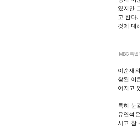
였지만 
고 한다
것에 대
MBC 특별
이순재의
참된 어
어지고 
특히 눈길
유연석은
시고 참