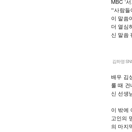
MBC 
“‘사람
이 말씀
더 열심
신 말씀
김하영 SN
배우 김
룰 때 
신 선생님
이 밖에 
고인의 
의 마지