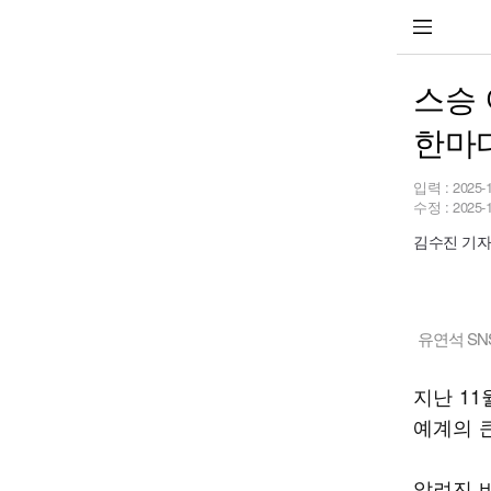
스승
한마
입력 :
2025-
수정 :
2025-
김수진 기자 s
유연석 SN
지난 1
예계의 
알려진 