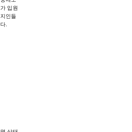
그가 입원
 지인들
다.
실명 상태