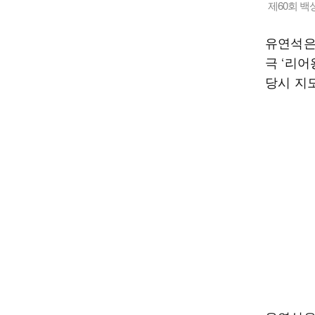
제60회 
유연석은
극 ‘리어
당시 지