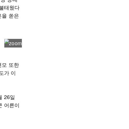
 불태웠다
혼을 쏟은
면모 또한
도가 이
 26일
큰 어른이