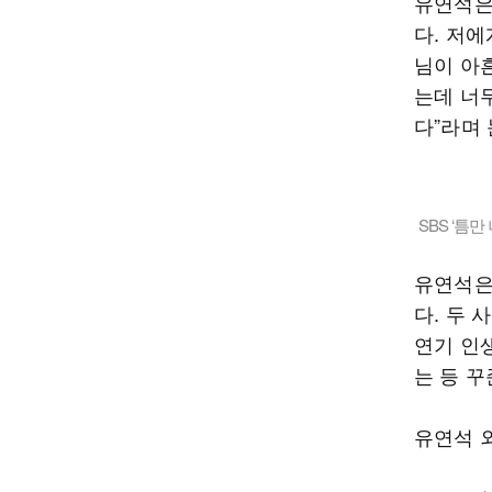
유연석은
다. 저에
님이 아
는데 너
다”라며
SBS ‘틈만
유연석은
다. 두 
연기 인생
는 등 꾸
유연석 