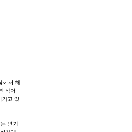
님께서 해
면 적어
새기고 있
않는 연기
반성하게