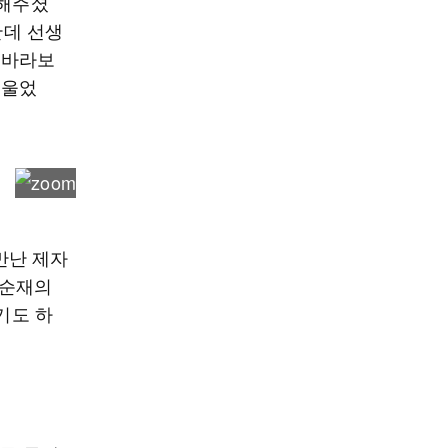
 해주셨
한데 선생
 바라보
 울었
만난 제자
이순재의
기도 하