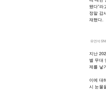
됐다”라
정말 감
재했다.
유연석 SN
지난 20
별 무대
제를 낳
이에 대해
시 눈물