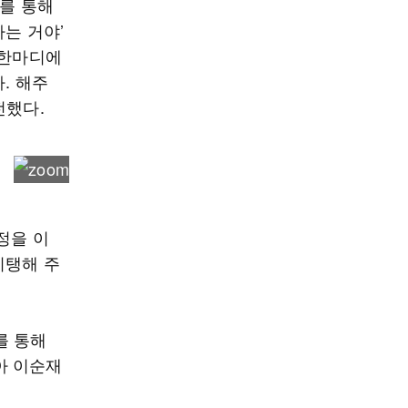
S를 통해
는 거야’
 한마디에
. 해주
전했다.
정을 이
지탱해 주
를 통해
아 이순재