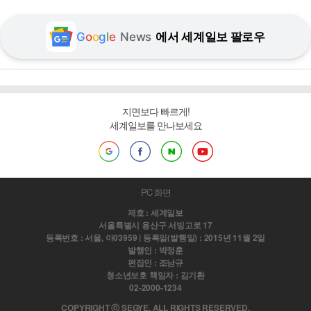
G
o
o
g
l
e
News
에서 세계일보 팔로우
지면보다 빠르게!
세계일보를 만나보세요
PC 화면
제호 : 세계일보
서울특별시 용산구 서빙고로 17
등록번호 : 서울, 아03959 | 등록일(발행일) : 2015년 11월 2일
발행인 : 박정훈
편집인 : 조남규
청소년보호 책임자 : 김기환
02-2000-1234
COPYRIGHT ⓒ SEGYE. ALL RIGHTS RESERVED.