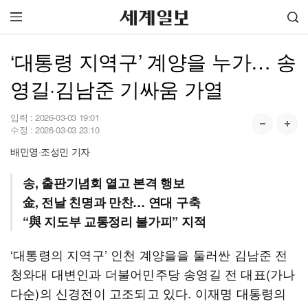
‘대통령 지역구’ 계양을 누가… 송
영길·김남준 기싸움 가열
입력 :
2026-03-03 19:01
수정 :
2026-03-03 23:10
배민영·조성민 기자
송, 출판기념회 열고 본격 행보
金, 전날 친명과 만찬… 연대 구축
“與 지도부 교통정리 불가피” 지적
‘대통령의 지역구’ 인천 계양을을 둘러싼 김남준 전
청와대 대변인과 더불어민주당 송영길 전 대표(가나
다순)의 신경전이 고조되고 있다. 이재명 대통령의