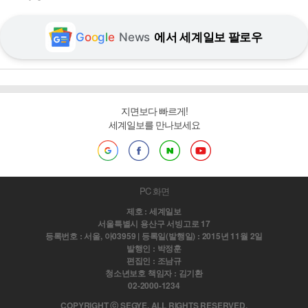
G
o
o
g
l
e
News
에서 세계일보 팔로우
지면보다 빠르게!
세계일보를 만나보세요
PC 화면
제호 : 세계일보
서울특별시 용산구 서빙고로 17
등록번호 : 서울, 아03959 | 등록일(발행일) : 2015년 11월 2일
발행인 : 박정훈
편집인 : 조남규
청소년보호 책임자 : 김기환
02-2000-1234
COPYRIGHT ⓒ SEGYE. ALL RIGHTS RESERVED.