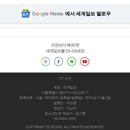
G
o
o
g
l
e
News
에서 세계일보 팔로우
지면보다 빠르게!
세계일보를 만나보세요
PC 화면
제호 : 세계일보
서울특별시 용산구 서빙고로 17
등록번호 : 서울, 아03959 | 등록일(발행일) : 2015년 11월 2일
발행인 : 박정훈
편집인 : 조남규
청소년보호 책임자 : 김기환
02-2000-1234
COPYRIGHT ⓒ SEGYE. ALL RIGHTS RESERVED.