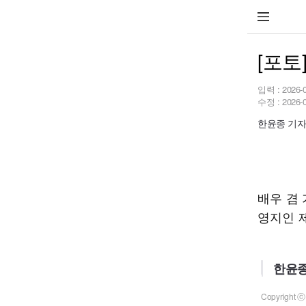
[포토
입력 :
2026-
수정 :
2026-
한윤종 기자 h
배우 겸 
영지인 
한윤종
Copyrigh