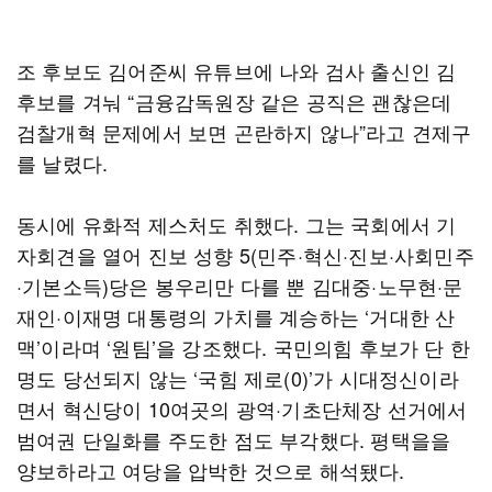
조 후보도 김어준씨 유튜브에 나와 검사 출신인 김
후보를 겨눠 “금융감독원장 같은 공직은 괜찮은데
검찰개혁 문제에서 보면 곤란하지 않나”라고 견제구
를 날렸다.
동시에 유화적 제스처도 취했다. 그는 국회에서 기
자회견을 열어 진보 성향 5(민주·혁신·진보·사회민주
·기본소득)당은 봉우리만 다를 뿐 김대중·노무현·문
재인·이재명 대통령의 가치를 계승하는 ‘거대한 산
맥’이라며 ‘원팀’을 강조했다. 국민의힘 후보가 단 한
명도 당선되지 않는 ‘국힘 제로(0)’가 시대정신이라
면서 혁신당이 10여곳의 광역·기초단체장 선거에서
범여권 단일화를 주도한 점도 부각했다. 평택을을
양보하라고 여당을 압박한 것으로 해석됐다.