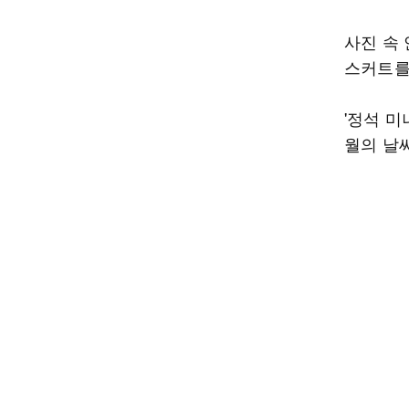
사진 속
스커트를
'정석 
월의 날