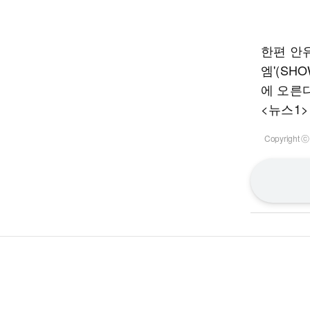
한편 안유
엠'(SH
에 오른다
<뉴스1>
Copyrigh