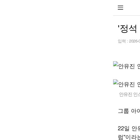
'정석
입력 :
2026-
안유진 인
그룹 아
22일 
럼"이라