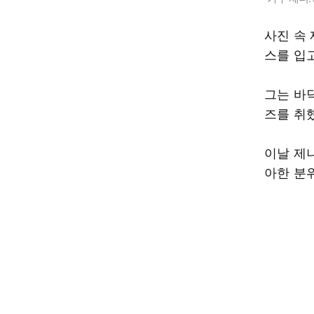
사진 속
스를 입고
그는 바
즈를 취
이날 제
아한 분