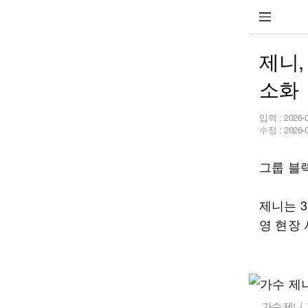
제니,
소화
입력 :
2026-
수정 :
2026-
그룹 블
제니는 
영 현장 
가수 제니.