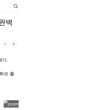
…완벽
줬다.
화보 촬