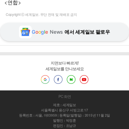
<연합>
Copyright ⓒ 세계일보. 무단 전재 및 재배포 금지
G
o
o
g
l
e
News
에서 세계일보 팔로우
지면보다 빠르게!
세계일보를 만나보세요
PC 화면
제호 : 세계일보
서울특별시 용산구 서빙고로 17
등록번호 : 서울, 아03959 | 등록일(발행일) : 2015년 11월 2일
발행인 : 박정훈
편집인 : 조남규