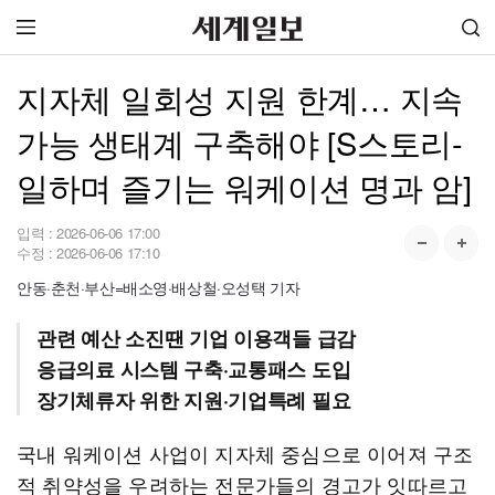
지자체 일회성 지원 한계… 지속
가능 생태계 구축해야 [S스토리-
일하며 즐기는 워케이션 명과 암]
입력 :
2026-06-06 17:00
수정 :
2026-06-06 17:10
안동·춘천·부산=배소영·배상철·오성택 기자
관련 예산 소진땐 기업 이용객들 급감
응급의료 시스템 구축·교통패스 도입
장기체류자 위한 지원·기업특례 필요
국내 워케이션 사업이 지자체 중심으로 이어져 구조
적 취약성을 우려하는 전문가들의 경고가 잇따르고