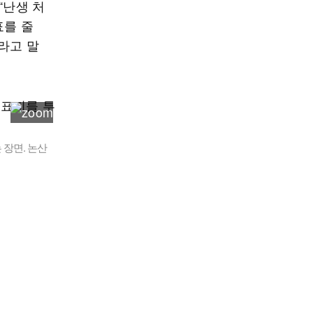
“난생 처
표를 줄
라고 말
장면. 논산