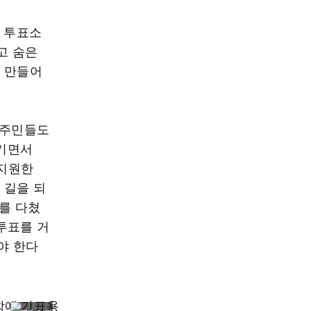
동 투표소
고 숨은
를 만들어
 주민들도
끊기면서
 지원한
 길을 되
리를 다쳤
 투표를 거
야 한다