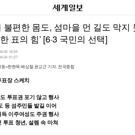
세 불편한 몸도, 섬마을 먼 길도 막지
‘한 표의 힘’ [6·3 국민의 선택]
06-03 18:55
06-04 01:27
영동=한현묵·배상철·윤교근 기자, 전국종합
투표장 스케치
도 투표권 포기 않고 행사
도 등 섬주민들 발길 이어
취득 이주여성도 주권 행사
 투표 청년, 설렘 속 마쳐