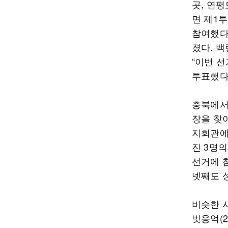
곳, 연평
면 제1
참여했다
졌다. 백
“이번 
투표했다
충북에서
장을 찾
지회관에는
진 3명의
선거에 
넷째도 
비슷한 
빗응억(2