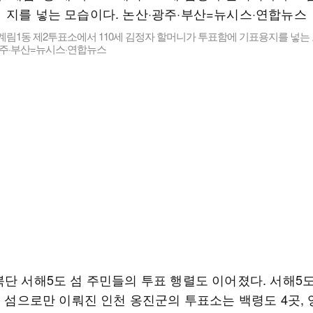
계림1동 제2투표소에서 110세 김정자 할머니가 투표함에 기표용지를 넣는
광주·부산=뉴시스·연합뉴스
북단 서해5도 섬 주민들의 투표 행렬도 이어졌다. 서해5
개 섬으로만 이뤄진 인천 옹진군의 투표소는 백령도 4곳, 