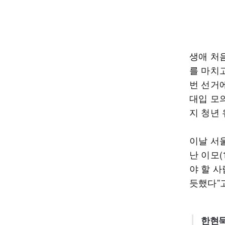
생애 처음
를 마치
번 선거에
대입 모
지 청년
이날 서
난 이모(
야 할 사
듯했다”
한현묵