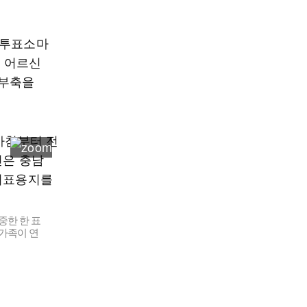
 투표소마
은 어르신
 부축을
중한 한 표
가족이 연