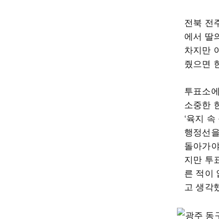
전북 전
에서 딸
차지만 
줬으면 
투표소에
소중한 한
‘육지 속
행정선을
돌아가야
지만 투표
른 적이
고 생각