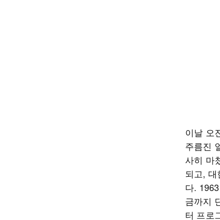
이날 오
주름진 
사히 마
되고, 
다. 19
금까지 
터 프로