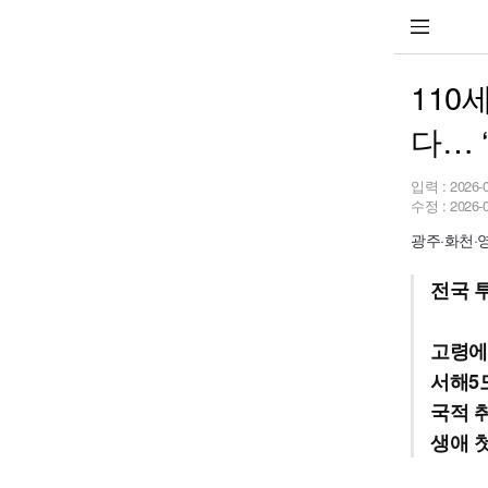
110
다… 
입력 :
2026-
수정 :
2026-
광주·화천·
전국 
고령에
서해5
국적 
생애 첫