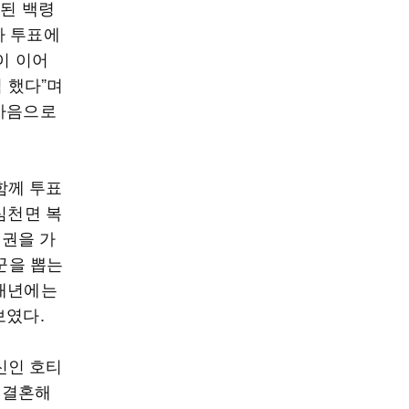
련된 백령
라 투표에
이 이어
찍 했다”며
 마음으로
함께 투표
심천면 복
표권을 가
꾼을 뽑는
“내년에는
보였다.
신인 호티
년 결혼해