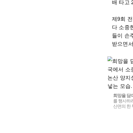
배 타고 
제9회 
다 소중한
들이 손
받으면서
희망을 담아 
를 행사하려
산면의 한 