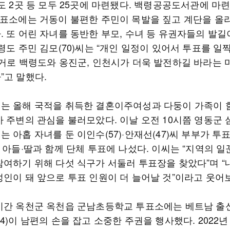
도 2곳 등 모두 25곳에 마련됐다. 백령공공도서관에 마
투표소에는 거동이 불편한 주민이 목발을 짚고 계단을 올
. 또 어린 자녀를 동반한 부모, 수녀 등 유권자들의 발길
령도 주민 김모(70)씨는 “개인 일정이 있어서 투표를 일
선거로 백령도와 옹진군, 인천시가 더욱 발전하길 바라는
”고 말했다.
는 올해 국적을 취득한 결혼이주여성과 다둥이 가족이 
아 주변의 관심을 불러모았다. 이날 오전 10시쯤 영동군 
 아홉 자녀를 둔 이인수(57)·안재선(47)씨 부부가 투
 아들·딸과 함께 단체 투표에 나섰다. 이씨는 “지역의 일
참여하기 위해 다섯 식구가 서둘러 투표장을 찾았다”며 
성인이 돼 앞으로 투표 인원이 더 늘어날 것”이라고 웃어
시간 옥천군 옥천읍 군남초등학교 투표소에는 베트남 출
4)이 남편의 손을 잡고 소중한 주권을 행사했다. 2022