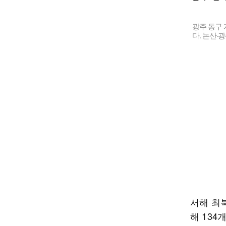
광주 동구 
다. 논산·
서해 최
해 134