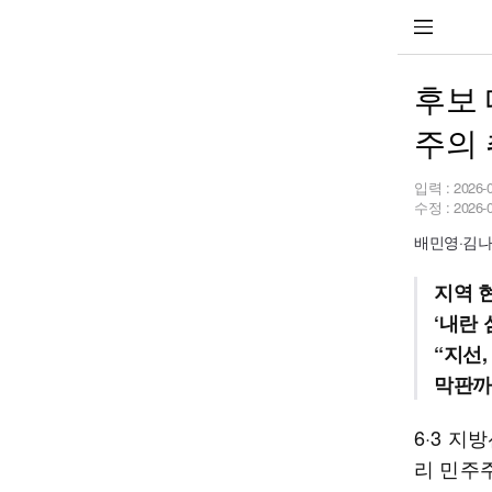
후보 
주의 
입력 :
2026-
수정 :
2026-
배민영·김나
지역 
‘내란 
“지선
막판까
6·3 지
리 민주