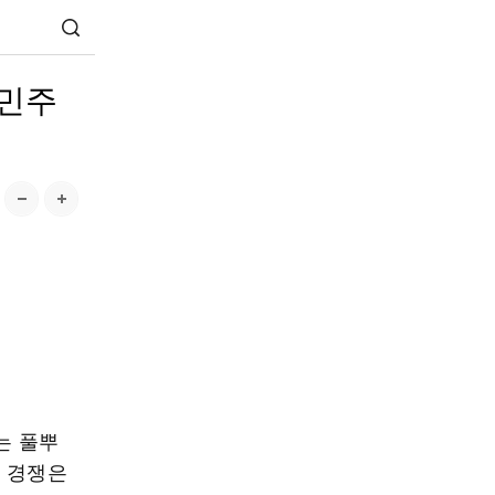
 민주
는 풀뿌
보 경쟁은