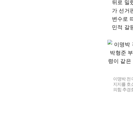
뒤로 밀렸
가 선거
변수로 
민적 갈
이명박 전 
지지를 호소
의힘 추경