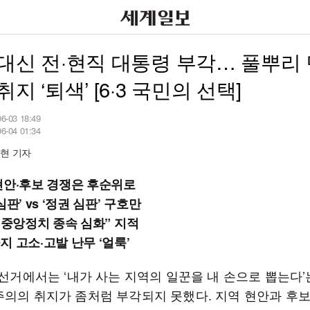
대신 전·현직 대통령 부각… 풀뿌리
취지 ‘퇴색’ [6·3 국민의 선택]
06-03 18:49
06-04 01:34
현 기자
현안·후보 경쟁은 후순위로
심판’ vs ‘정권 심판’ 구호만
, 중앙정치 종속 심화” 지적
지 고소·고발 난무 ‘얼룩’
방선거에서는 ‘내가 사는 지역의 일꾼을 내 손으로 뽑는다’
주의의 취지가 좀처럼 부각되지 못했다. 지역 현안과 후