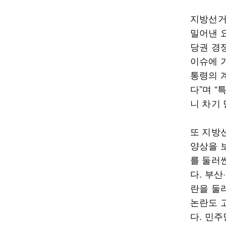
지방선거
밀어낸 
당권 경
이슈에 
통령의 
다”며 
니 차기 
또 지방
양상을 
를 둘러싼
다. 부산
란을 둘
논란도 
다. 민주