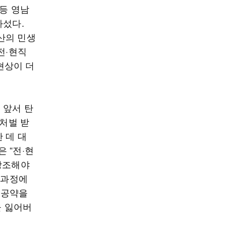
 등 영남
나섰다.
산의 민생
전·현직
현상이 더
 앞서 탄
사처벌 받
 데 대
 “전·현
강조해야
 과정에
 공약을
을 잃어버