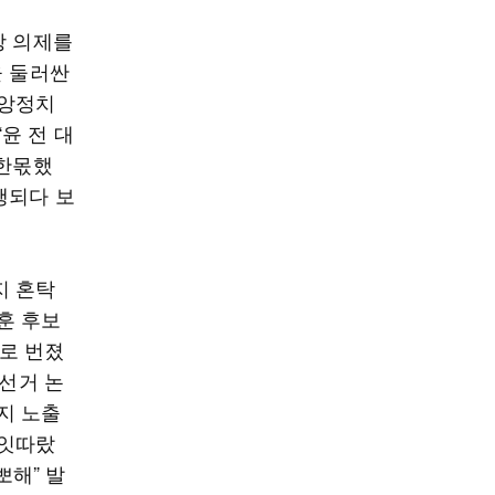
방 의제를
을 둘러싼
중앙정치
윤 전 대
 한몫했
행되다 보
지 혼탁
훈 후보
으로 번졌
권선거 논
지 노출
 잇따랐
뽀해” 발