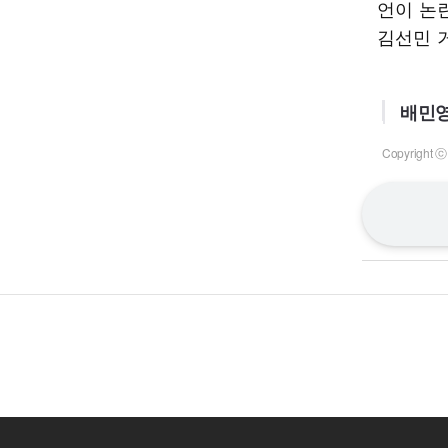
언이 논
김선민 
배민영
Copyrigh