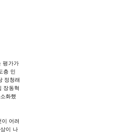
는 평가가
도층 민
당 정청래
힘 장동혁
최소화했
것이 어려
양상이 나