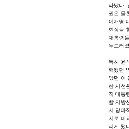
타났다. 
권은 물
이재명 
현장을 
대통령들
두드러졌
특히 윤
핵됐던 박
았던 이
한 시선
직 대통
할 지방
서 당파
서로 비
리게 됐