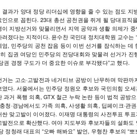
 결과가 양대 정당 리더십에 영향을 줄 수 있는 점도 지
요인으로 꼽힌다. 23대 총선 공천권을 쥐게 될 당대표직
쟁이 지방선거와 맞물리면서 지역 공약과 생활 의제가 
가려졌다는 지적이다. 윤수찬 국민대 정치대학원 교수는 “
계엄, 민주당의 공천 잡음 등이 이번 선거를 잠식하는 데
“특히 집권 여당인 민주당의 전당대회와 맞물려 선거가 진
당권 경쟁 구도가 더 중요한 이슈로 부각됐다”고 했다.
선거는 고소·고발전과 네거티브 공방이 난무하며 막판까
보였다. 서울에서는 민주당 정원오 후보와 국민의힘 오세
 과거 폭행 의혹, GTX 철근 누락 논란 등이 법적 공방
·충청·경남에서도 가족 의혹, 사생활 의혹, 딥페이크·관
러싼 맞고발이 이어졌다. 이재명 대통령의 사전투표 투표
고발전으로 확산했다. 여야 지도부와 후보자들의 설화도
당 정청래 대표의 “오빠 해봐요” 발언, 우형찬 후보의 “뽀