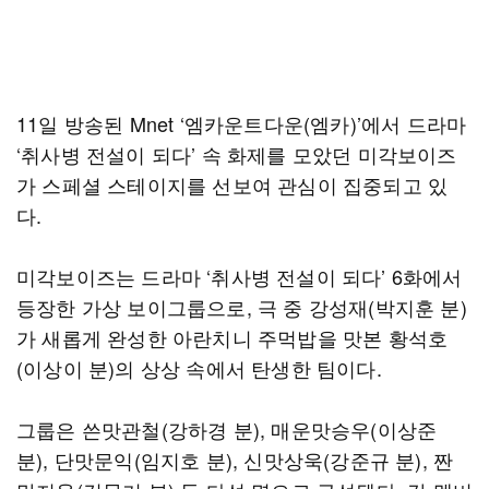
11일 방송된 Mnet ‘엠카운트다운(엠카)’에서 드라마
‘취사병 전설이 되다’ 속 화제를 모았던 미각보이즈
가 스페셜 스테이지를 선보여 관심이 집중되고 있
다.
미각보이즈는 드라마 ‘취사병 전설이 되다’ 6화에서
등장한 가상 보이그룹으로, 극 중 강성재(박지훈 분)
가 새롭게 완성한 아란치니 주먹밥을 맛본 황석호
(이상이 분)의 상상 속에서 탄생한 팀이다.
그룹은 쓴맛관철(강하경 분), 매운맛승우(이상준
분), 단맛문익(임지호 분), 신맛상욱(강준규 분), 짠