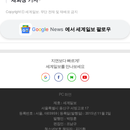
Copyright ⓒ 세계일보. 무단 전재 및 재배포 금지
G
o
o
g
l
e
News
에서 세계일보 팔로우
지면보다 빠르게!
세계일보를 만나보세요
PC 화면
제호 : 세계일보
서울특별시 용산구 서빙고로 17
등록번호 : 서울, 아03959 | 등록일(발행일) : 2015년 11월 2일
발행인 : 박정훈
편집인 : 조남규
청소년보호 책임자 : 김기환