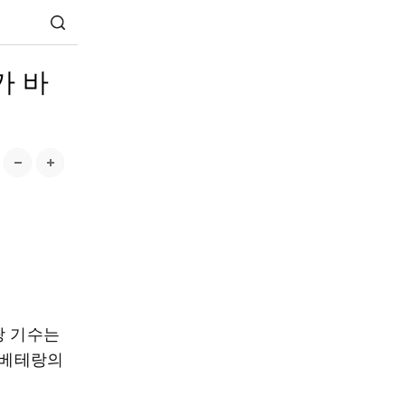
가 바
랑 기수는
‘베테랑의