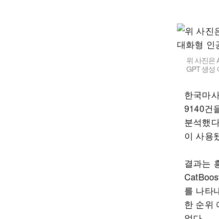
위 사진은 
GPT 생성
한국마사회
9140건
분석했다. 
이 사용
결과는 
CatBo
를 나타내
한 순위
없다.