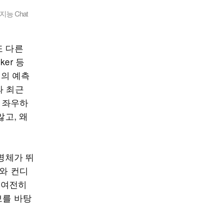
능 Chat
또 다른
ker 등
I의 예측
과 최근
을 좌우하
않고, 왜
생명체가 뛰
리와 컨디
 여전히
보를 바탕