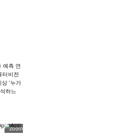
마 예측 연
컴퓨터비전
상 ‘누가
해석하느