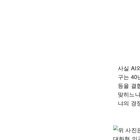
사실 AI
구는 4
등을 결
맞히느냐
냐의 경