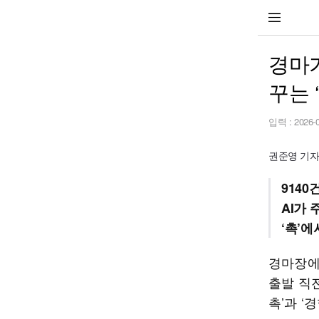
경마가
꾸는 
입력 :
2026-
권준영 기자 k
9140
AI가
‘촉’에
경마장에
출발 직
촉’과 ‘