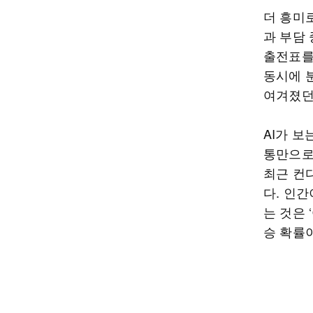
더 흥미로
과 부담
출전표를
동시에 
여겨졌던
AI가 보
통만으로 
최근 컨
다. 인간
는 것은 
승 확률